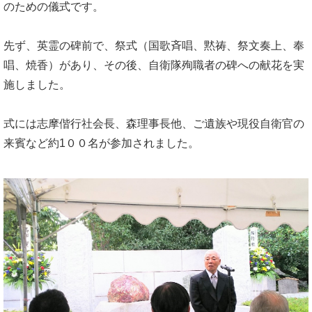
のための儀式です。
先ず、英霊の碑前で、祭式（国歌斉唱、黙祷、祭文奏上、奉
唱、焼香）があり、その後、自衛隊殉職者の碑への献花を実
施しました。
式には志摩偕行社会長、森理事長他、ご遺族や現役自衛官の
来賓など約1００名が参加されました。