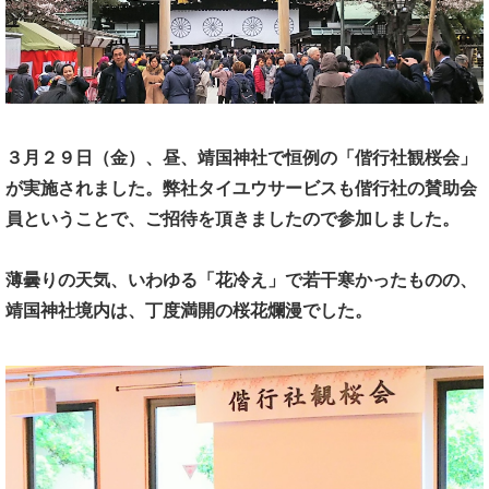
３月２９日（金）、昼、
靖国神社で恒例の「偕行社観桜会」
が実施されました。
弊社タイユウサービスも偕行社の賛助会
員ということで、
ご招待を頂きましたので参加しました。
薄曇りの天気、いわゆる「花冷え」で若干寒かったものの、
靖国神社境内は、丁度満開の桜花爛漫でした。