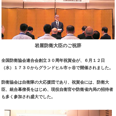
岩屋防衛大臣のご祝辞
全国防衛協会連合会創立３０周年祝賀会が、
６月１２日
（水）１７３０からグランドヒル市ヶ谷で開催されました。
防衛協会は自衛隊の大応援団であり、
祝賀会には、
防衛大
臣、
統合幕僚長をはじめ、
現役自衛官や防衛省内局の招待者
も多く参加され盛大でした。