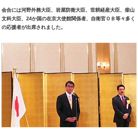
会合には
河野外務大臣、岩屋防衛大臣、
世耕経産大臣、柴山
文科大臣、
24か国の在京大使館関係者、
自衛官ＯＢ等々多く
の応援者が出席されました。