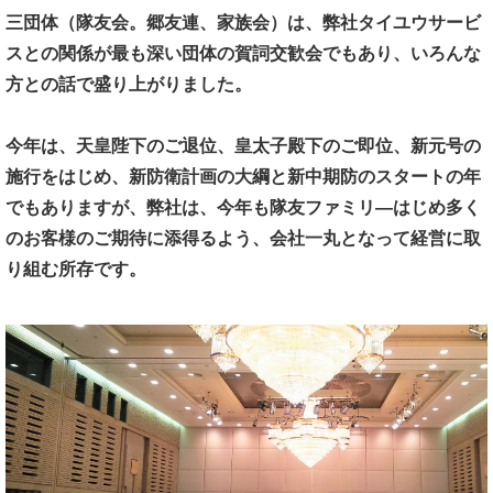
三団体（隊友会。郷友連、家族会）は、
弊社タイユウサービ
スとの関係が最も深い団体の賀詞交歓会でもあり、
いろんな
方との話で盛り上がりました。
今年は、
天皇陛下のご退位、皇太子殿下のご即位、新元号の
施行をはじめ、
新防衛計画の大綱と新中期防のスタートの年
でもありますが、
弊社は、
今年も隊友ファミリ―はじめ多く
のお客様のご期待に添得るよう、
会社一丸となって経営に取
り組む所存です。