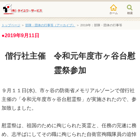
検索
トップページ
＞
部隊・団体の行事等（アーカイブ）
＞
2019年：部隊・団体の行事等
●2019年9月11日
偕行社主催 令和元年度市ヶ谷台慰
霊祭参加
９月１１日(水)、市ヶ谷の防衛省メモリアルゾーンで偕行社
主催の「令和元年度市ヶ谷台慰霊祭」が実施されたので、参
加致しました。
慰霊祭は、祖国のために殉じられた英霊と、任務の完遂に務
め、志半ばにしてその職に殉じられた自衛官殉職隊員の追悼