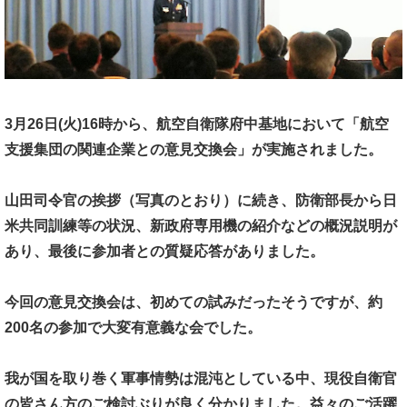
3月26日(火)16時から、航空自衛隊府中基地において
「航空
支援集団の関連企業との意見交換会」
が実施されました。
山田司令官の挨拶（写真のとおり）に続き、
防衛部長から日
米共同訓練等の状況、
新政府専用機の紹介などの概況説明が
あり、
最後に参加者との質疑応答がありました。
今回の意見交換会は、初めての試みだったそうですが、
約
200名の参加で大変有意義な会でした。
我が国を取り巻く軍事情勢は混沌としている中、
現役自衛官
の皆さん方のご検討ぶりが良く分かりました。
益々のご活躍