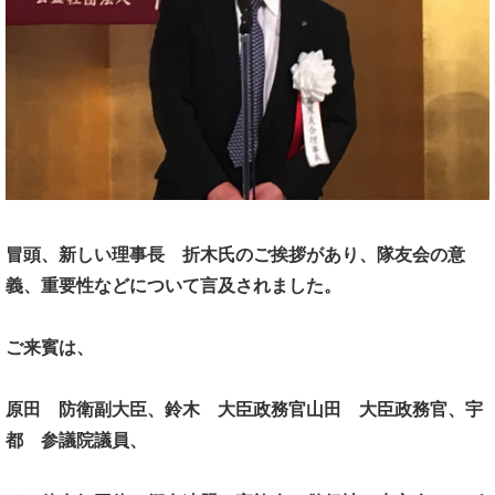
冒頭、新しい理事長 折木氏のご挨拶があり、
隊友会の意
義、重要性などについて言及されました。
ご来賓は、
原田 防衛副大臣、
鈴木 大臣政務官
山田 大臣政務官、
宇
都 参議院議員、