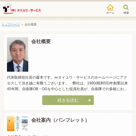
検索
トップページ
＞
会社概要
会社概要
代表取締役社長の森本です。㈱タイユウ・サービスのホームページにアク
セスして頂き誠に有難うございます。 弊社は、1980(昭和55)年創業以来
45年間、自衛隊OB・OGを中心とした役員社員が、自衛隊での多岐にわた
る経験を生かしてお客様のニーズに的確に対応したサービスを目指して尽
続きを読む
力してまいりました。 今後とも「隊友ファミリーへの奉仕を通じた、社
会貢献」及び「働き甲斐がある、明るい社風の醸成」という明快...
会社案内（パンフレット）