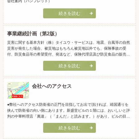
会社案内（パンフレット）
続きを読む
事業継続計画（第2版）
災害に関する基本方針（株）タイユウ・サービスは、地震、台風等の自然
災害が発生した場合、被災地はもちろん被災地以外でも、保険事故の受
付、防災食品等の希望受付、発送など、保険代理店及び防災食品の販売会
社としての重要業務を継続する社会的使命を担っております。このため、
続きを読む
「災害に関する事業継続計画における基本方針」を定め、事業継続計画
(BCP：Business Continuity Plan)を策定していま...
会社へのアクセス
●弊社へのアクセス防衛省の正門を目指してお出で頂ければ、靖国通りを
挟んで防衛省の向い側にあります。新盛堂ビルの１階には、おいしいと評
判の中華料理店「萬達」（「まんだ」と読みます。）があり、ビルの目印
になっています。★前参議院議員の佐藤正久氏の事務所は、このビルの4
続きを読む
階にあります。今後とも応援の程、宜しくお願い致します。※下の地図を
クリックすると、Google マップを表示します。●弊社の携帯用のQR...