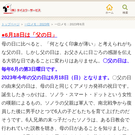
検索
トップページ
＞
一口メモ：2023年
＞
一口メモ：2023年6月
●6月18日は「父の日」
母の日に比べると、「何となく印象が薄い」と考えられがち
な父の日。しかし父の日は、お父さんに日ごろの感謝を伝え
る大切な日であることに変わりはありません。
〇父の日は、
毎年6月の第3日曜日です。
2023年今年の父の日は6月18日（日）となります。
〇父の日
の由来父の日は、母の日と同じくアメリカ発祥の祝日です。
誕生したきっかけは、ソノラ・スマート・ドットという女性
の嘆願によるもの。ソノラの父親は軍人で、南北戦争から復
員した後に男手ひとつで6人の子どもたちを育て上げたのだ
そうです。6人兄弟の末っ子だったソノラは、ある日教会で
行われていた説教を聴き、母の日があることを知りました。