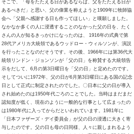
そこで、「母をたたえる日があるならば、父をたたえる日が
あるべきだ」と思い、父の偉業を称えようと1909年に牧師協
会へ「父親へ感謝する日も作ってほしい」と嘆願しました。
なかなか多くの人に浸透することのなかった父の日を、たく
さんの人が知るきっかけになったのは、 1916年の式典で第
28代アメリカ大統領であるウッドロー・ウィルソンが、演説
を行ったことなのだそうです。その後、1966年には第36代大
統領リンドン・ジョンソンが「父の日」を称賛する大統領告
示をだして、6月の第3日曜日を「父の日」と定めたのです。
そしてついに1972年、父の日が6月第3日曜日にある国の記念
日として正式に制定されたのでした。〇日本に父の日が導入
され始めたのは1950年代ごろのことでした。当時はまだまだ
認知度が低く、現在のように一般的な行事として広まったの
は1980年代に入ってからだといわれています。1981年に
「日本ファザーズ・デイ委員会」が父の日の浸透に大きく寄
与したのです。父の日も母の日同様、人々に親しまれるよう